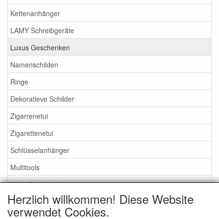
Kettenanhänger
LAMY Schreibgeräte
Luxus Geschenken
Namenschilden
Ringe
Dekoratieve Schilder
Zigarrenetui
Zigarettenetui
Schlüsselanhänger
Multitools
Wein Geschenke
Herzlich willkommen! Diese Website
Flachmänner
verwendet Cookies.
Zippo Feuerzeuge