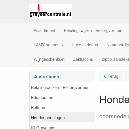
Assortiment
Betalingswijzen - Bezorgvormen
LAMY pennen
Luxe cadeaus
Naambordje
Wijngeschenkset
Zakflacons
Zippo aanstek
Assortiment
Terug
Betalingswijzen - Bezorgvormen
Honde
Briefopeners
Buttons
doorsnede 
Hondenpenningen
ID Gravotags