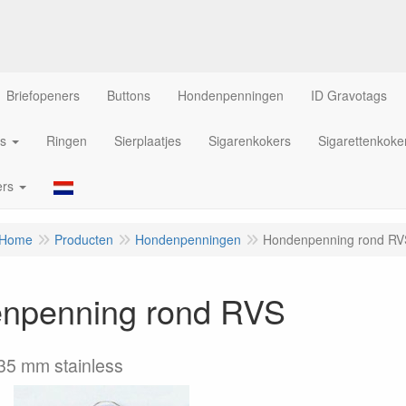
Briefopeners
Buttons
Hondenpenningen
ID Gravotags
s
Ringen
Sierplaatjes
Sigarenkokers
Sigarettenkoke
ers
Home
Producten
Hondenpenningen
Hondenpenning rond RV
npenning rond RVS
35 mm stainless