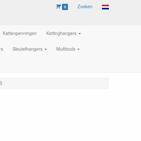
Zoeken
0
Kattenpenningen
Kettinghangers
rs
Sleutelhangers
Multitools
S