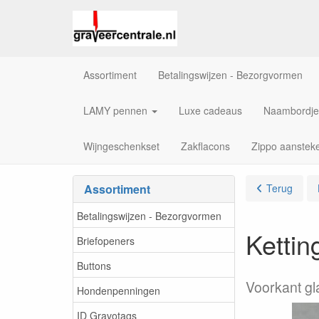
Assortiment
Betalingswijzen - Bezorgvormen
LAMY pennen
Luxe cadeaus
Naambordje
Wijngeschenkset
Zakflacons
Zippo aanstek
Assortiment
Terug
Betalingswijzen - Bezorgvormen
Ketti
Briefopeners
Buttons
Voorkant gl
Hondenpenningen
ID Gravotags