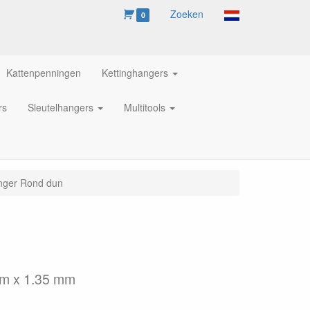
Zoeken
0
Kattenpenningen
Kettinghangers
rs
Sleutelhangers
Multitools
nger Rond dun
mm x 1.35 mm