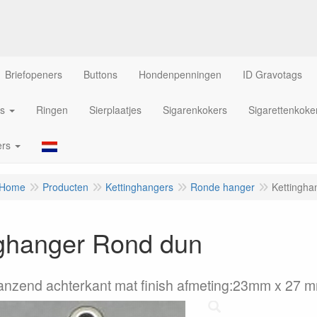
Briefopeners
Buttons
Hondenpenningen
ID Gravotags
s
Ringen
Sierplaatjes
Sigarenkokers
Sigarettenkoke
ers
Home
Producten
Kettinghangers
Ronde hanger
Kettingha
nghanger Rond dun
anzend achterkant mat finish afmeting:23mm x 27 