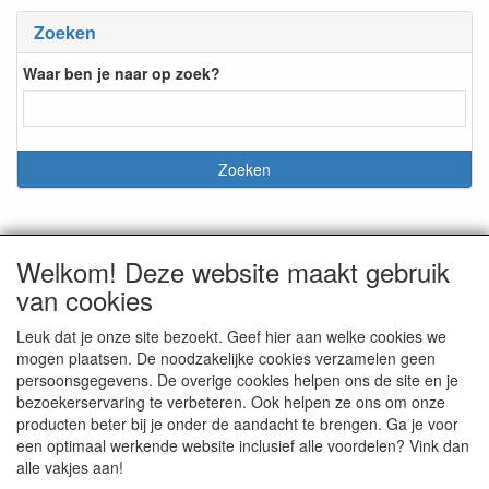
Zoeken
Waar ben je naar op zoek?
Welkom! Deze website maakt gebruik
CONTACTGEGEVENS
van cookies
Korte Molenstraat 20
5431DT Cuijk a/d Maas
Leuk dat je onze site bezoekt. Geef hier aan welke cookies we
mogen plaatsen. De noodzakelijke cookies verzamelen geen
E-mail: info@graveercentrale.nl
persoonsgegevens. De overige cookies helpen ons de site en je
Telefoon: +31 (0) 485-313262
bezoekerservaring te verbeteren. Ook helpen ze ons om onze
producten beter bij je onder de aandacht te brengen. Ga je voor
een optimaal werkende website inclusief alle voordelen? Vink dan
alle vakjes aan!
SOCIALE MEDIA