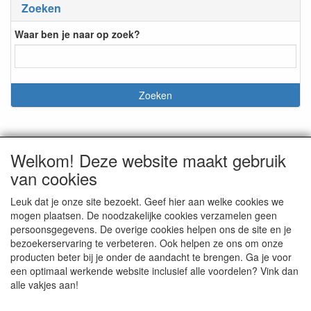
Zoeken
Waar ben je naar op zoek?
Welkom! Deze website maakt gebruik
CONTACTGEGEVENS
van cookies
Korte Molenstraat 20
5431DT Cuijk a/d Maas
Leuk dat je onze site bezoekt. Geef hier aan welke cookies we
mogen plaatsen. De noodzakelijke cookies verzamelen geen
E-mail: info@graveercentrale.nl
persoonsgegevens. De overige cookies helpen ons de site en je
Telefoon: +31 (0) 485-313262
bezoekerservaring te verbeteren. Ook helpen ze ons om onze
producten beter bij je onder de aandacht te brengen. Ga je voor
een optimaal werkende website inclusief alle voordelen? Vink dan
alle vakjes aan!
SOCIALE MEDIA