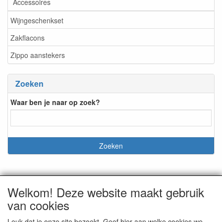
Accessoires
Wijngeschenkset
Zakflacons
Zippo aanstekers
Zoeken
Waar ben je naar op zoek?
Welkom! Deze website maakt gebruik
CONTACTGEGEVENS
van cookies
Korte Molenstraat 20
5431DT Cuijk a/d Maas
Leuk dat je onze site bezoekt. Geef hier aan welke cookies we