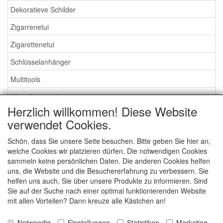
Dekoratieve Schilder
Zigarrenetui
Zigarettenetui
Schlüsselanhänger
Multitools
Wein Geschenke
Herzlich willkommen! Diese Website
Flachmänner
verwendet Cookies.
Zippo Feuerzeuge
Schön, dass Sie unsere Seite besuchen. Bitte geben Sie hier an,
welche Cookies wir platzieren dürfen. Die notwendigen Cookies
Suche
sammeln keine persönlichen Daten. Die anderen Cookies helfen
uns, die Website und die Besuchererfahrung zu verbessern. Sie
Was suchen Sie?
helfen uns auch, Sie über unsere Produkte zu informieren. Sind
Sie auf der Suche nach einer optimal funktionierenden Website
mit allen Vorteilen? Dann kreuze alle Kästchen an!
Notwendig
Einstellungen
Statistiken
Marketing